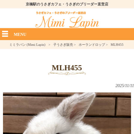
京橋駅のうさぎカフェ・うさぎのブリーダー直営店
MENU
ミミラパン (Mimi Lapin)
>
子うさぎ販売
>
ホーランドロップ
>
MLH455
MLH455
2025/11/11